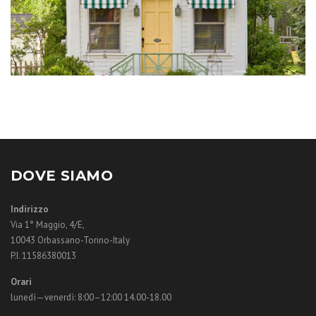
DOVE SIAMO
Indirizzo
Via 1° Maggio, 4/E,
10043 Orbassano-Torino-Italy
P.I. 11586380013
Orari
lunedì—venerdì: 8:00–12:00 14.00-18.00