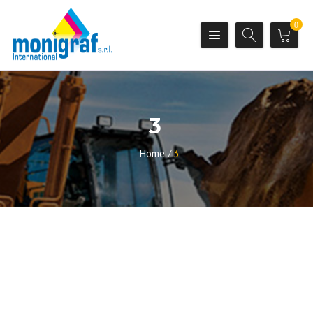
0
3
Home
3