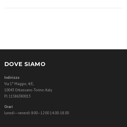
DOVE SIAMO
Indirizzo
Via 1° Maggio, 4/E,
10043 Orbassano-Torino-Italy
P.I. 11586380013
Orari
lunedì—venerdì: 8:00–12:00 14.00-18.00