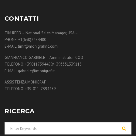
CONTATTI
TIM REED – National Sales Manager, USA –
PHONE: +1(630)2484480
E-MAIL: timr@monigrafinc.com
GIANFRANCO GABRIELE – Amministrator-COO –
TELEFONO: +390117394459/+393351339115
E-MAIL: gabriele@monigraf.it
ASSISTENZA MONIGRAF
TELEFONO: +39-011-7394459
RICERCA