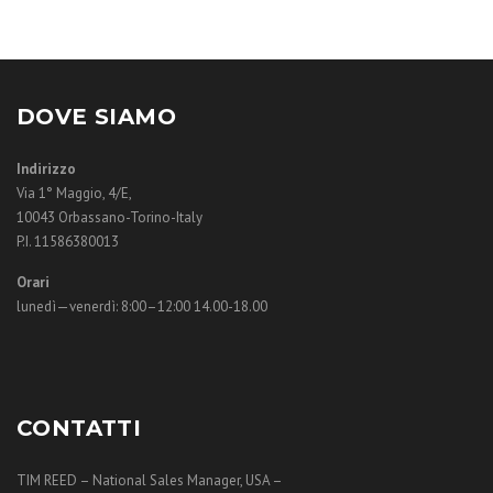
DOVE SIAMO
Indirizzo
Via 1° Maggio, 4/E,
10043 Orbassano-Torino-Italy
P.I. 11586380013
Orari
lunedì—venerdì: 8:00–12:00 14.00-18.00
CONTATTI
TIM REED – National Sales Manager, USA –