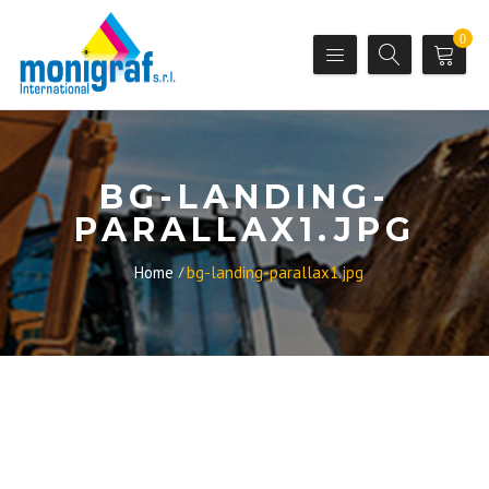
0
BG-LANDING-
PARALLAX1.JPG
Home
bg-landing-parallax1.jpg