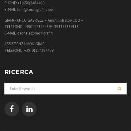
PHONE: +1(630)2484480
E-MAIL: timr@monigrafinc.com
GIANFRANCO GABRIELE – Amministrator-COO –
TELEFONO: +390117394459/+393351339115
E-MAIL: gabriele@monigraf.it
ASSISTENZA MONIGRAF
TELEFONO: +39-011-7394459
RICERCA