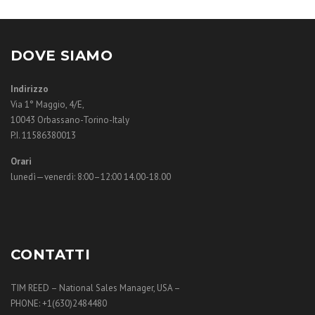
DOVE SIAMO
Indirizzo
Via 1° Maggio, 4/E,
10043 Orbassano-Torino-Italy
P.I. 11586380013
Orari
lunedì—venerdì: 8:00–12:00 14.00-18.00
CONTATTI
TIM REED – National Sales Manager, USA –
PHONE: +1(630)2484480