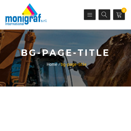
0
BG-PAGE-TITLE
Home
bg-page-title