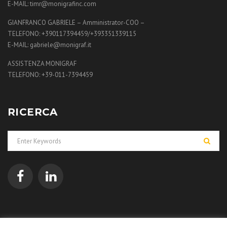
E-MAIL: timr@monigrafinc.com
GIANFRANCO GABRIELE – Amministrator-COO –
TELEFONO: +390117394459/+393351339115
E-MAIL: gabriele@monigraf.it
ASSISTENZA MONIGRAF
TELEFONO: +39-011-7394459
RICERCA