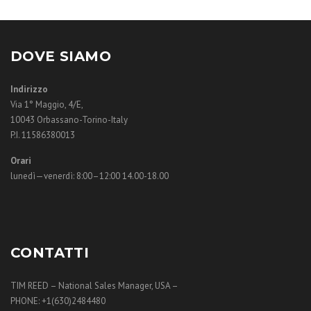
DOVE SIAMO
Indirizzo
Via 1° Maggio, 4/E,
10043 Orbassano-Torino-Italy
P.I. 11586380013
Orari
lunedì—venerdì: 8:00–12:00 14.00-18.00
CONTATTI
TIM REED – National Sales Manager, USA –
PHONE: +1(630)2484480