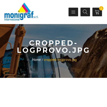
0
CROPPED-
LOGPROVO.JPG
Home
cropped-logprovo.jpg