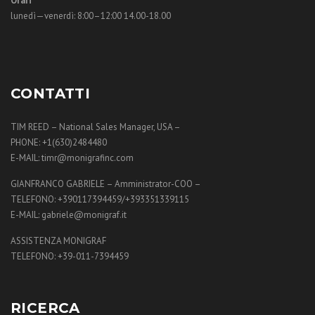
Orari
lunedì—venerdì: 8:00–12:00 14.00-18.00
CONTATTI
TIM REED – National Sales Manager, USA –
PHONE: +1(630)2484480
E-MAIL: timr@monigrafinc.com
GIANFRANCO GABRIELE – Amministrator-COO –
TELEFONO: +390117394459/+393351339115
E-MAIL: gabriele@monigraf.it
ASSISTENZA MONIGRAF
TELEFONO: +39-011-7394459
RICERCA