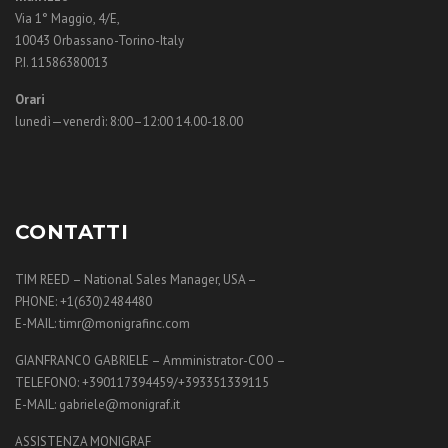
Via 1° Maggio, 4/E,
10043 Orbassano-Torino-Italy
P.I. 11586380013
Orari
lunedì—venerdì: 8:00–12:00 14.00-18.00
CONTATTI
TIM REED – National Sales Manager, USA –
PHONE: +1(630)2484480
E-MAIL: timr@monigrafinc.com
GIANFRANCO GABRIELE – Amministrator-COO –
TELEFONO: +390117394459/+393351339115
E-MAIL: gabriele@monigraf.it
ASSISTENZA MONIGRAF