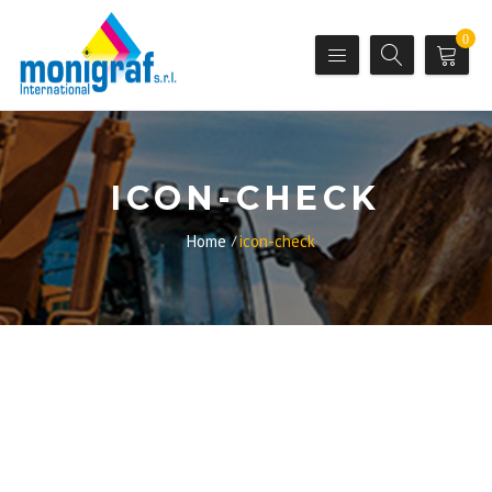
0
ICON-CHECK
Home
icon-check