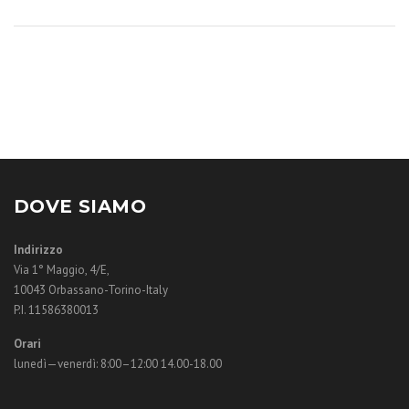
DOVE SIAMO
Indirizzo
Via 1° Maggio, 4/E,
10043 Orbassano-Torino-Italy
P.I. 11586380013
Orari
lunedì—venerdì: 8:00–12:00 14.00-18.00