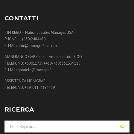
CONTATTI
TIM REED – National Sales Manager, USA –
PHONE: +1(630)2484480
E-MAIL: timr@monigrafinc.com
GIANFRANCO GABRIELE – Amministrator-COO –
TELEFONO: +390117394459/+393351339115
E-MAIL: gabriele@monigraf.it
ASSISTENZA MONIGRAF
TELEFONO: +39-011-7394459
RICERCA