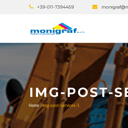
+39-011-7394459
monigraf@mo
IMG-POST-S
Home
img-post-services-5