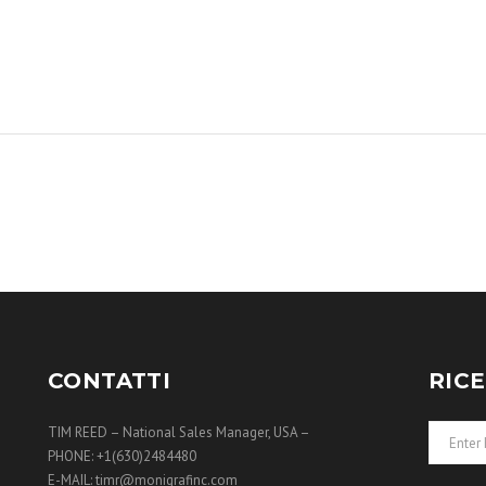
CONTATTI
RIC
TIM REED – National Sales Manager, USA –
PHONE: +1(630)2484480
E-MAIL: timr@monigrafinc.com