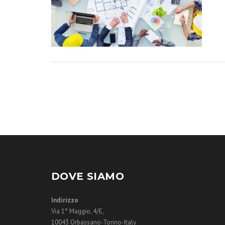
DOVE SIAMO
Indirizzo
Via 1° Maggio, 4/E,
10043 Orbassano-Torino-Italy