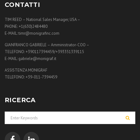
CONTATTI
TIM REED – National Sales Manager, USA –
PHONE: +1(630)2484480
E-MAIL: timr@monigrafinc.com
GIANFRANCO GABRIELE – Amministrator-COO –
TELEFONO: +390117394459/+393351339115
E-MAIL: gabriele@monigraf.it
ASSISTENZA MONIGRAF
TELEFONO: +39-011-7394459
RICERCA