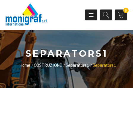
0
SEPARATORS1
Home
COSTRUZIONE
Separators1
Separators1