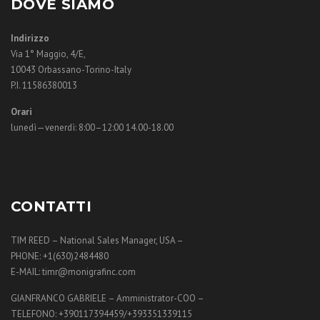
DOVE SIAMO
Indirizzo
Via 1° Maggio, 4/E,
10043 Orbassano-Torino-Italy
P.I. 11586380013
Orari
lunedì—venerdì: 8:00–12:00 14.00-18.00
CONTATTI
TIM REED – National Sales Manager, USA –
PHONE: +1(630)2484480
E-MAIL: timr@monigrafinc.com
GIANFRANCO GABRIELE – Amministrator-COO –
TELEFONO: +390117394459/+393351339115