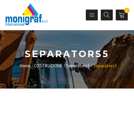
0
SEPARATORS5
Home
COSTRUZIONE
Separators5
Separators5