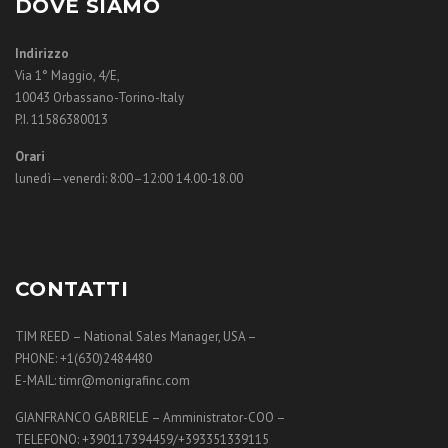
DOVE SIAMO
Indirizzo
Via 1° Maggio, 4/E,
10043 Orbassano-Torino-Italy
P.I. 11586380013
Orari
lunedì—venerdì: 8:00–12:00 14.00-18.00
CONTATTI
TIM REED – National Sales Manager, USA –
PHONE: +1(630)2484480
E-MAIL: timr@monigrafinc.com
GIANFRANCO GABRIELE – Amministrator-COO –
TELEFONO: +390117394459/+393351339115