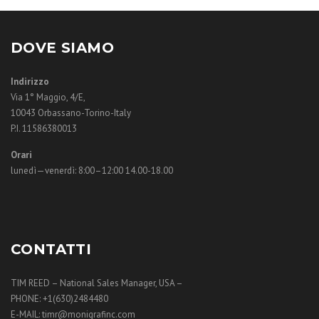
DOVE SIAMO
Indirizzo
Via 1° Maggio, 4/E,
10043 Orbassano-Torino-Italy
P.I. 11586380013
Orari
lunedì—venerdì: 8:00–12:00 14.00-18.00
CONTATTI
TIM REED – National Sales Manager, USA –
PHONE: +1(630)2484480
E-MAIL: timr@monigrafinc.com