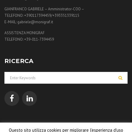
GIANFRANCO GABRIELE – Amministrator-COO –
TELEFONO: +390117394459/+393351339115
E-MAIL: gabriele@monigraf.it
ASSISTENZA MONIGRAF
TELEFONO: +39-011-7394459
RICERCA
Questo sito utilizza cookies per migliorare l'esperienza d'uso
© 2018 Monigraf International S.r.l. All Rights Reserved -