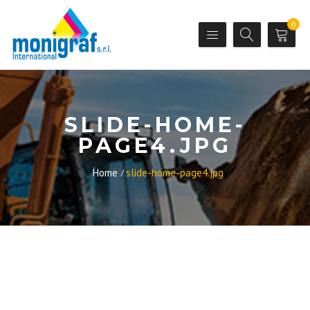
0
SLIDE-HOME-
PAGE4.JPG
Home
slide-home-page4.jpg