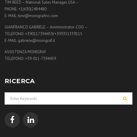
TIM REED – National Sales Manager, USA –
PHONE: +1(630)2484480
E-MAIL: timr@monigrafinc.com
GIANFRANCO GABRIELE – Amministrator-COO –
TELEFONO: +390117394459/+393351339115
E-MAIL: gabriele@monigraf.it
ASSISTENZA MONIGRAF
TELEFONO: +39-011-7394459
RICERCA